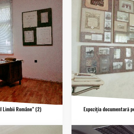
 Limbii Române” (2)
Expoziția documentară p