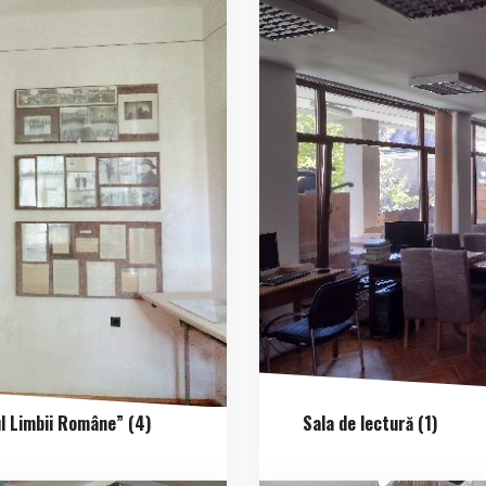
l Limbii Române” (4)
Sala de lectură (1)