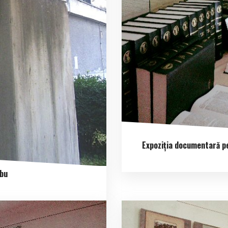
Expoziția documentară p
rbu