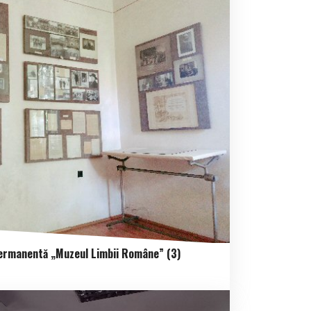
ermanentă „Muzeul Limbii Române” (3)